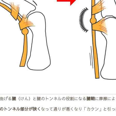
曲げる
腱
（けん）と腱のトンネルの役割になる
腱鞘
に摩擦によ
のトンネル部分が狭く
なって通りが悪くなり「カクン」と引っ