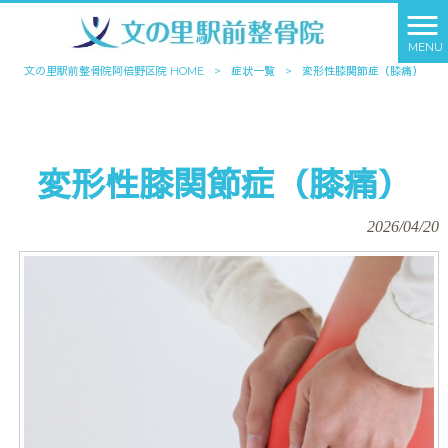
MENU
文の里駅前整骨院阿倍野区院 HOME
>
症状一覧
>
変形性膝関節症（膝痛）
変形性膝関節症（膝痛）
2026/04/20