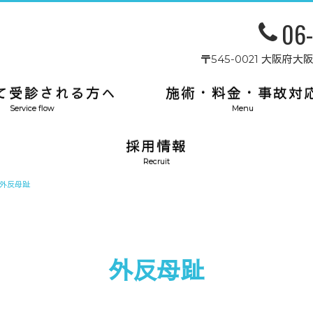
06
〒545-0021 大阪
て受診される方へ
施術・料金・事故対
Service flow
Menu
採用情報
Recruit
外反母趾
外反母趾