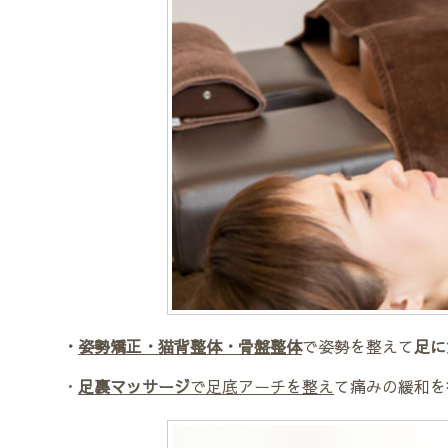
・
姿勢矯正・猫背整体・骨盤整体
で姿勢を整えて
足に
・
足裏マッサージ
で足底アーチを整え
て痛みの緩和を