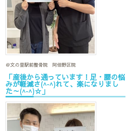
＠文の里駅前整骨院 阿倍野区院
「産後から通っています！足・腰の悩
みが軽減さ(^-^)れて、楽になりまし
た～(^-^)☆」