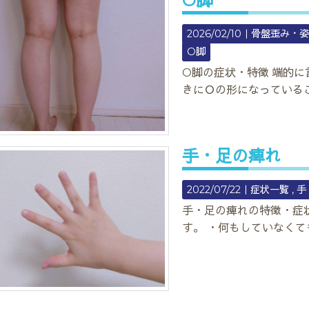
O脚
2026/02/10｜
骨盤歪み・
O脚
O脚の症状・特徴 端的
きにＯの形になっている
手・足の痺れ
2022/07/22｜
症状一覧
手
手・足の痺れの特徴・症
す。 ・何もしていなくて