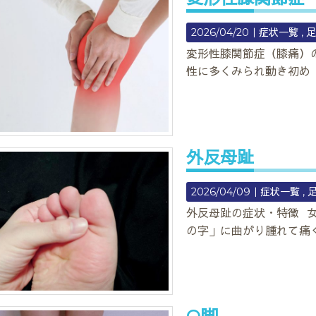
2026/04/20｜
症状一覧
変形性膝関節症（膝痛）
性に多くみられ動き初め
外反母趾
2026/04/09｜
症状一覧
外反母趾の症状・特徴 
の字」に曲がり腫れて痛