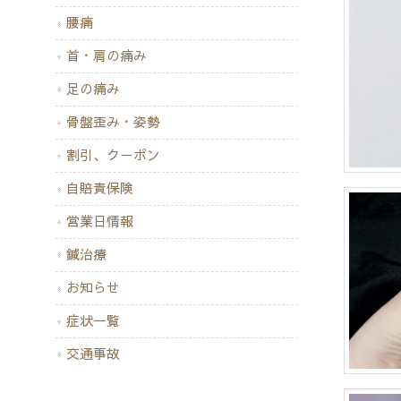
腰痛
首・肩の痛み
足の痛み
骨盤歪み・姿勢
割引、クーポン
自賠責保険
営業日情報
鍼治療
お知らせ
症状一覧
交通事故