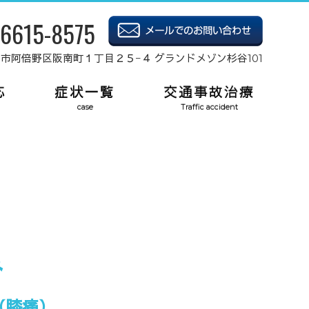
-6615-8575
府大阪市阿倍野区阪南町１丁目２５−４ グランドメゾン杉谷101
応
症状一覧
交通事故治療
case
Traffic accident
み
（膝痛）